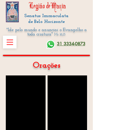
Senatus Immaculata
de Belo Horizonte
"Ide pelo mundo e anunciai o Evangelho a
toda criatura"
Mc 16,15
31 3334-0873
Orações
Catena Legionis
Vamos rezar o Terço?