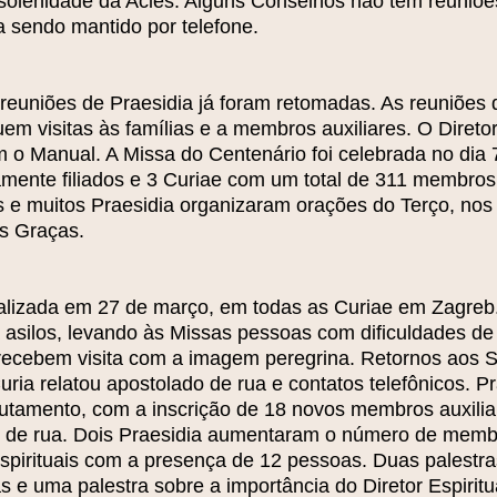
a solenidade da Acies. Alguns Conselhos não têm reuniõ
a sendo mantido por telefone.
reuniões de Praesidia já foram retomadas. As reuniões
uem visitas às famílias e a membros auxiliares. O Diretor
m o Manual. A Missa do Centenário foi celebrada no dia
amente filiados e 3 Curiae com um total de 311 membros 
os e muitos Praesidia organizaram orações do Terço, nos 
s Graças.
ealizada em 27 de março, em todas as Curiae em Zagreb.
e a asilos, levando às Missas pessoas com dificuldades 
recebem visita com a imagem peregrina. Retornos aos 
ria relatou apostolado de rua e contatos telefônicos. Pr
tamento, com a inscrição de 18 novos membros auxilia
ado de rua. Dois Praesidia aumentaram o número de mem
Espirituais com a presença de 12 pessoas. Duas palestra
 e uma palestra sobre a importância do Diretor Espirit