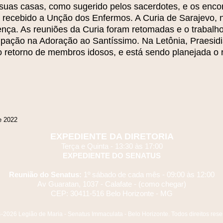
m suas casas, como sugerido pelos sacerdotes, e os enc
recebido a Unção dos Enfermos. A Curia de Sarajevo, n
ça. As reuniões da Curia foram retomadas e o trabalho 
cipação na Adoração ao Santíssimo. Na Letônia, Praesidi
o retorno de membros idosos, e está sendo planejada o 
e 2022
EXPEDIENTE DA DIRETORIA
Terça e Quinta - 13:30 às 17:00
EXPEDIENTE DO SENATUS
Reunião do Senatus:
1º sábado de cada mês -
09:00 às 12:00
Av Guaratan, 1037 - Calafate -
(como chegar)
CEP: 30411-516 Belo Horizonte - MG
4-2026
Legião de Maria - Senatus Immaculata - Belo Horizonte. Todos direitos rese