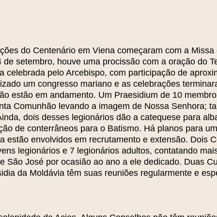
ções do Centenário em Viena começaram com a Missa 
4 de setembro, houve uma procissão com a oração do Te
a celebrada pelo Arcebispo, com participação de aprox
alizado um congresso mariano e as celebrações termina
são estão em andamento. Um Praesidium de 10 membros v
anta Comunhão levando a imagem de Nossa Senhora; t
 Ainda, dois desses legionários dão a catequese para a
ção de conterrâneos para o Batismo. Há planos para u
 estão envolvidos em recrutamento e extensão. Dois C
ens legionários e 7 legionários adultos, contatando m
e São José por ocasião ao ano a ele dedicado. Duas C
sidia da Moldávia têm suas reuniões regularmente e es