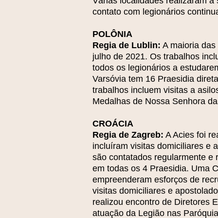
Várias localidades realizaram 
contato com legionários continu
POLÔNIA
Regia de Lublin:
A maioria das 
julho de 2021. Os trabalhos incl
todos os legionários a estudare
Varsóvia tem 16 Praesidia diret
trabalhos incluem visitas a asil
Medalhas de Nossa Senhora da
CROÁCIA
Regia de Zagreb:
A Acies foi r
incluíram visitas domiciliares 
são contatados regularmente e 
em todas os 4 Praesidia. Uma Cu
empreenderam esforços de recru
visitas domiciliares e apostol
realizou encontro de Diretores 
atuação da Legião nas Paróquias