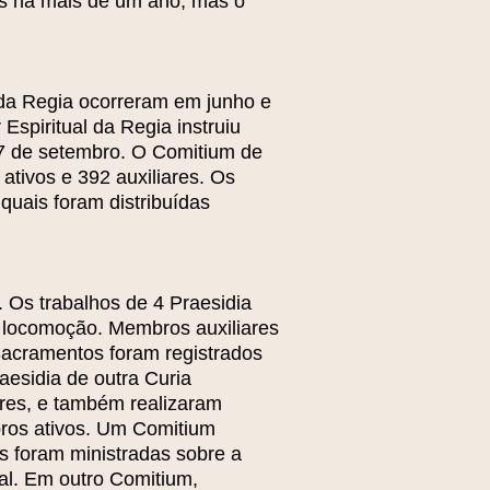
es há mais de um ano, mas o
 da Regia ocorreram em junho e
 Espiritual da Regia instruiu
 7 de setembro. O Comitium de
ativos e 392 auxiliares. Os
quais foram distribuídas
 Os trabalhos de 4 Praesidia
de locomoção. Membros auxiliares
Sacramentos foram registrados
aesidia de outra Curia
res, e também realizaram
bros ativos. Um Comitium
s foram ministradas sobre a
ual. Em outro Comitium,