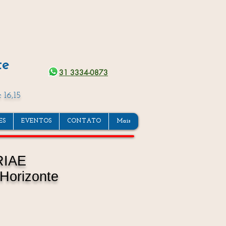
te
31 3334-0873
 16,15
ES
EVENTOS
CONTATO
Mais
RIAE
 Horizonte