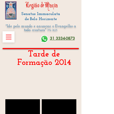
Senatus Immaculata
de Belo Horizonte
"Ide pelo mundo e anunciai o Evangelho a
toda criatura"
Mc 16,15
31 3334-0873
Tarde de
Formação 2014
TESOURARIA
RELATÓRIOS