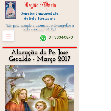
Senatus Immaculata
de Belo Horizonte
"Ide pelo mundo e anunciai o Evangelho a
toda criatura"
Mc 16,15
31 3334-0873
Alocução do Pe. José
Geraldo - Março 2017