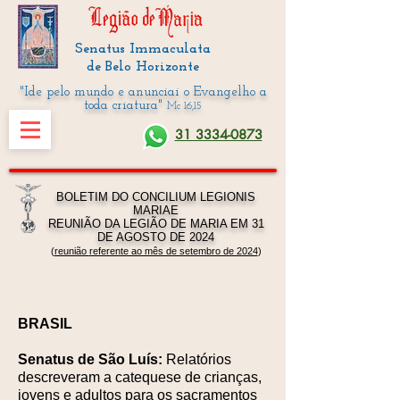
Senatus Immaculata
de Belo Horizonte
"Ide pelo mundo e anunciai o Evangelho a
toda criatura"
Mc 16,15
31 3334-0873
BOLETIM DO CONCILIUM LEGIONIS
MARIAE
REUNIÃO DA LEGIÃO DE MARIA EM 31
DE AGOSTO DE 2024
(
reunião
referente ao mês de setembro de 2024
)
BRASIL
Senatus de São Luís:
Relatórios
descreveram a catequese de crianças,
jovens e adultos para os sacramentos