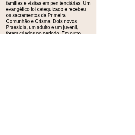
famílias e visitas em penitenciárias. Um
evangélico foi catequizado e recebeu
os sacramentos da Primeira
Comunhão e Crisma. Dois novos
Praesidia, um adulto e um juvenil,
foram criados no período. Em outro
Conselho filiado ao Senatus, foi
relatada a conversão de uma pessoa à
fé da Igreja Católica.
Senatus de São Paulo:
O apostolado
legionário alcança muitas pessoas por
meio de visitas em lares, hospitais e
asilos. Semanalmente, legionários
ministros da Eucaristia levam a
Sagrada Comunhão a muitas pessoas
enfermas e idosas. Por meio das
visitas domiciliares, foram contatadas
pessoas católicas, de outras
denominações cristãs e de outras
religiões, sendo realizado um extenso
trabalho de evangelização.