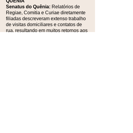
QUÊNIA
Senatus do Quênia:
Relatórios de
Regiae, Comitia e Curiae diretamente
filiadas descreveram extenso trabalho
de visitas domiciliares e contatos de
rua, resultando em muitos retornos aos
sacramentos, preparação de casais
para o Matrimônio, catequese de
crianças e encontros de
evangelização. Por ocasião dos 80
anos de falecimento da Venerável Edel
Quinn, o Bispo auxiliar de Nairóbi
presidiu Missa junto ao túmulo da irmã
venerável, concelebrada por 18 Padres
e com grande presença de legionários
de todo o Quênia e da Tanzânia. O
primeiro Praesidium criado pela
Venerável Edel Quinn, em dezembro
de 1936, relatou possuir atualmente 20
membros ativos e 24 membros
auxiliares, além de supervisionar um
Praesidium juvenil.