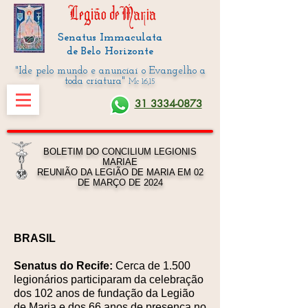
Senatus Immaculata
de Belo Horizonte
"Ide pelo mundo e anunciai o Evangelho a
toda criatura"
Mc 16,15
31 3334-0873
BOLETIM DO CONCILIUM LEGIONIS
MARIAE
REUNIÃO DA LEGIÃO DE MARIA EM 02
DE MARÇO DE 2024
BRASIL
Senatus do Recife:
Cerca de 1.500
legionários participaram da celebração
dos 102 anos de fundação da Legião
de Maria e dos 66 anos de presença no