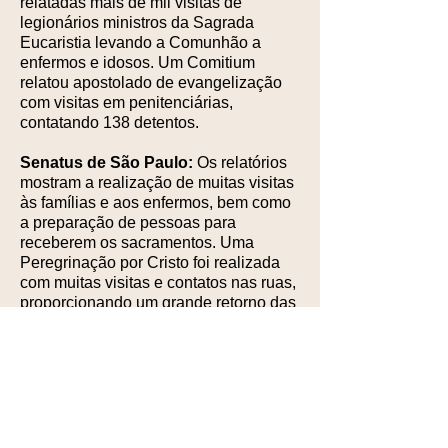
relatadas mais de mil visitas de
legionários ministros da Sagrada
Eucaristia levando a Comunhão a
enfermos e idosos. Um Comitium
relatou apostolado de evangelização
com visitas em penitenciárias,
contatando 138 detentos.
Senatus de São Paulo:
Os relatórios
mostram a realização de muitas visitas
às famílias e aos enfermos, bem como
a preparação de pessoas para
receberem os sacramentos. Uma
Peregrinação por Cristo foi realizada
com muitas visitas e contatos nas ruas,
proporcionando um grande retorno das
pessoas às Missas.
Senatus de Santa Maria:
Os trabalhos
realizados incluíram visitas a enfermos
em lares e hospitais, visitas a crianças
em orfanatos, contatos com jovens e
visitas em asilos e penitenciárias. Um