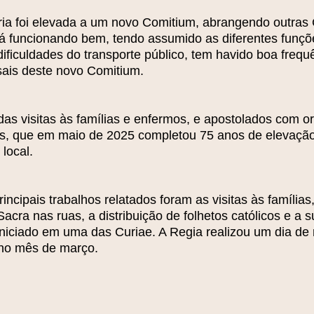
a foi elevada a um novo Comitium, abrangendo outras C
stá funcionando bem, tendo assumido as diferentes funç
ificuldades do transporte público, tem havido boa frequê
sais deste novo Comitium.
as visitas às famílias e enfermos, e apostolados com or
us, que em maio de 2025 completou 75 anos de elevaçã
 local.
incipais trabalhos relatados foram as visitas às famílias
ra nas ruas, a distribuição de folhetos católicos e a s
niciado em uma das Curiae. A Regia realizou um dia de r
 no mês de março.