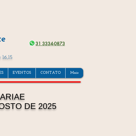
te
31 3334-0873
 16,15
ES
EVENTOS
CONTATO
Mais
MARIAE
OSTO DE 2025