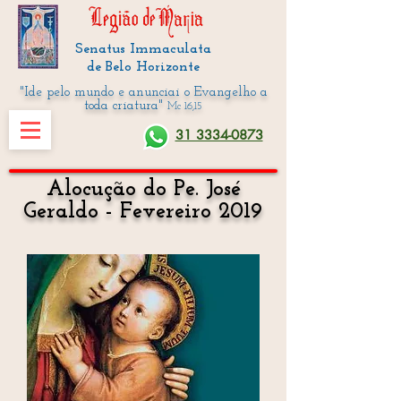
Senatus Immaculata
de Belo Horizonte
"Ide pelo mundo e anunciai o Evangelho a
toda criatura"
Mc 16,15
31 3334-0873
Alocução do Pe. José
Geraldo - Fevereiro 2019