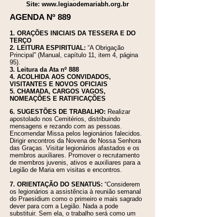
Site:
www.legiaodemariabh.org.br
AGENDA Nº 889
1. ORAÇÕES INICIAIS DA TESSERA E DO
TERÇO
2. LEITURA ESPIRITUAL:
“A Obrigação
Principal” (Manual, capítulo 11, item 4, página
95).
3. Leitura da Ata nº 888
4. ACOLHIDA AOS CONVIDADOS,
VISITANTES E NOVOS OFICIAIS
5. CHAMADA, CARGOS VAGOS,
NOMEAÇÕES E RATIFICAÇÕES
6. SUGESTÕES DE TRABALHO:
Realizar
apostolado nos Cemitérios, distribuindo
mensagens e rezando com as pessoas.
Encomendar Missa pelos legionários falecidos.
Dirigir encontros da Novena de Nossa Senhora
das Graças. Visitar legionários afastados e os
membros auxiliares. Promover o recrutamento
de membros juvenis, ativos e auxiliares para a
Legião de Maria em visitas e encontros.
7. ORIENTAÇÃO DO SENATUS:
“Considerem
os legionários a assistência à reunião semanal
do Praesidium como o primeiro e mais sagrado
dever para com a Legião. Nada a pode
substituir. Sem ela, o trabalho será como um