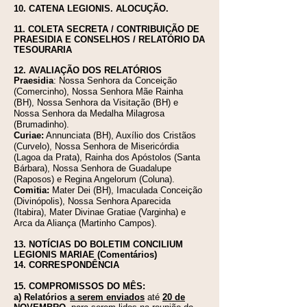
10. CATENA LEGIONIS. ALOC
UÇÃO.
11. COLETA SECRETA / CONTRIBUIÇÃO DE
PRAESIDIA E CONSELHOS / RELATÓRIO DA
TESOURARIA
12. AVALIAÇÃO DOS RELATÓRIOS
Praesidia
: Nossa Senhora da Conceição
(Comercinho), Nossa Senhora Mãe Rainha
(BH), Nossa Senhora da Visitação (BH) e
Nossa Senhora da Medalha Milagrosa
(Brumadinho).
Curiae:
Annunciata (BH), Auxílio dos Cristãos
(Curvelo), Nossa Senhora de Misericórdia
(Lagoa da Prata), Rainha dos Apóstolos (Santa
Bárbara), Nossa Senhora de Guadalupe
(Raposos) e Regina Angelorum (Coluna).
Comitia:
Mater Dei (BH), Imaculada Conceição
(Divinópolis), Nossa Senhora Aparecida
(Itabira), Mater Divinae Gratiae (Varginha) e
Arca da Aliança (Martinho Campos).
13. NOTÍCIAS DO BOLETIM CONCILIUM
LEGIONIS MARIAE (Comentários)
14. CORRESPONDÊNCIA
15.
COMPROMISSOS DO MÊS:
a) Relatórios
a serem enviados
até
20 de