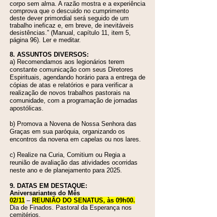
corpo sem alma. A razão mostra e a experiência
comprova que o descuido no cumprimento
deste dever primordial será seguido de um
trabalho ineficaz e, em breve, de inevitáveis
desistências.” (Manual, capítulo 11, item 5,
página 96). Ler e meditar.
8. ASSUNTOS DIVERSOS:
a) Recomendamos aos legionários terem
constante comunicação com seus Diretores
Espirituais, agendando horário para a entrega de
cópias de atas e relatórios e para verificar a
realização de novos trabalhos pastorais na
comunidade, com a programação de jornadas
apostólicas.
b) Promova a Novena de Nossa Senhora das
Graças em sua paróquia, organizando os
encontros da novena em capelas ou nos lares.
c) Realize na Curia, Comitium ou Regia a
reunião de avaliação das atividades ocorridas
neste ano e de planejamento para 2025.
9. DATAS EM DESTAQUE:
Aniversariant
es do Mês
02/11
–
REUNIÃO DO SENATUS, às 09h00.
Dia de Finados. Pastoral da Esperança nos
cemitérios.