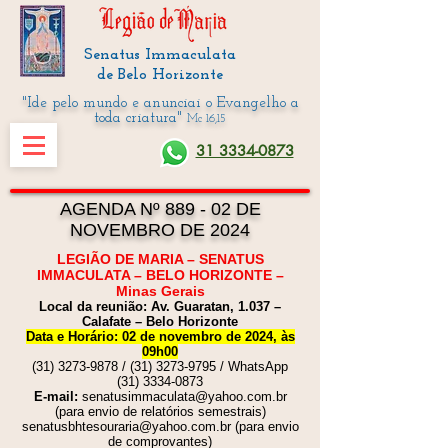
Senatus Immaculata
de Belo Horizonte
"Ide pelo mundo e anunciai o Evangelho a
toda criatura"
Mc 16,15
31 3334-0873
AGENDA Nº 889 - 02 DE
NOVEMBRO DE 2024
LEGIÃO DE MARIA – SENATUS
IMMACULATA – BELO HORIZONTE –
Minas Gerais
Local da reunião: Av. Gua
ratan, 1.037 –
Calafate – Belo Horizonte
Data e Horário: 02 de novembro de 2024, às
09h00
(31) 3273-9878
/
(31) 3273-9795
/ WhatsApp
(31) 3334-0873
E-mail:
senatusimmaculata@yahoo.com.br
(para envio de relatórios semestrais)
senatusbhtesouraria@yahoo.com.br
(para envio
de comprovantes)