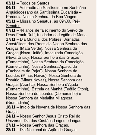
03/11
– Todos os Santos.
04/11
– Adoração ao Santíssimo no Santuário
Arquidiocesano da Santíssima Eucaristia –
Paróquia Nossa Senhora da Boa Viagem.
05/11
– Missa no Senatus, às 09h00.
Pré-
Senatus
.
07/11
– 44 anos de falecimento do Servo de
Deus Frank Duff, fundador da Legião de Maria.
17/11
– Dia Mundial dos Pobres. Jornadas
Apostólicas dos Praesidia Nossa Senhora das
Graças (Mata Verde), Nossa Senhora da
Graças (Nova União), Imaculada Conceição
(Nova União), Nossa Senhora das Graças
(Comercinho), Nossa Senhora da Conceição
(Comercinho), Nossa Senhora Aparecida
(Cachoeira de Pajeú), Nossa Senhora de
Lourdes (Minas Novas), Nossa Senhora do
Rosário (Minas Novas), Nossa Senhora das
Graças (Aranha), Nossa Senhora d’Ajuda
(Comercinho), Estrela da Manhã (Teófilo Otoni),
Nossa Senhora de Lourdes (Comercinho) e
Nossa Senhora da Medalha Milagrosa
(Brumadinho).
18/11
– Início da Novena de Nossa Senhora das
Graças.
24/11
– Nosso Senhor Jesus Cristo Rei do
Universo. Dia dos Cristãos Leigos e Leigas.
27/11
– Nossa Senhora das Graças.
28/11
– Dia Nacional de Ação de Graças.