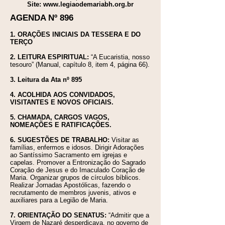
Site:
www.legiaodemariabh.org.br
AGENDA Nº 896
1. ORAÇÕES INICIAIS DA TESSERA E DO
TERÇO
2. LEITURA ESPIRITUAL:
“A Eucaristia, nosso
tesouro” (Manual, capítulo 8, item 4, página 66).
3. Leitura da Ata nº 895
4. ACOLHIDA AOS CONVIDADOS,
VISITANTES E NOVOS OFICIAIS.
5. CHAMADA, CARGOS VAGOS,
NOMEAÇÕES E RATIFICAÇÕES.
​6
. SUGESTÕES DE TRABALHO:
Visitar as
famílias, enfermos e idosos. Dirigir Adorações
ao Santíssimo Sacramento em igrejas e
capelas. Promover a Entronização do Sagrado
Coração de Jesus e do Imaculado Coração de
Maria. Organizar grupos de círculos bíblicos.
Realizar Jornadas Apostólicas, fazendo o
recrutamento de membros juvenis, ativos e
auxiliares para a Legião de Maria.
7. ORIENTAÇÃO DO SENATUS:
“Admitir que a
Virgem de Nazaré desperdiçava, no governo de