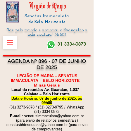
Senatus Immaculata
de Belo Horizonte
"Ide pelo mundo e anunciai o Evangelho a
toda criatura"
Mc 16,15
31 3334-0873
AGENDA Nº 896 - 07 DE JUNHO
DE 2025
LEGIÃO DE MARIA – SENATUS
IMMACULATA – BELO HORIZONTE –
Minas Gerais
Local da reunião: Av. Gua
ratan, 1.037 –
Calafate – Belo Horizonte
Data e Horário: 07 de junho de 2025, às
09h00
(31) 3273-9878
/
(31) 3273-9795
/ WhatsApp
(31) 3334-0873
E-mail:
senatusimmaculata@yahoo.com.br
(para envio de relatórios semestrais)
senatusbhtesouraria@yahoo.com.br
(para envio
de comprovantes)