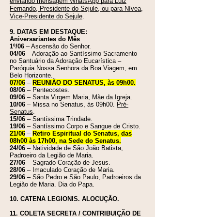
enviando mensagem WhatsApp para Luiz
Fernando, Presidente do Sejule, ou para Nívea,
Vice-Presidente do Sejule
.
9. DATAS EM DESTAQUE:
Aniversariant
es do Mês
1º/06
– Ascensão do Senhor.
04/06
– Adoração ao Santíssimo Sacramento
no Santuário da Adoração Eucarística –
Paróquia Nossa Senhora da Boa Viagem, em
Belo Horizonte.
07/06
–
REUNIÃO DO SENATUS, às 09h00.
08/06
– Pentecostes.
09/06
– Santa Virgem Maria, Mãe da Igreja.
10/06
– Missa no Senatus, às 09h00.
Pré-
Senatus
.
15/06
– Santíssima Trindade.
19/06
– Santíssimo Corpo e Sangue de Cristo.
21/06
–
Retiro Espiritual do Senatus, das
08h00 às 17h00, na Sede do Senatus.
24/06
– Natividade de São João Batista,
Padroeiro da Legião de Maria.
27/06
– Sagrado Coração de Jesus.
28/06
– Imaculado Coração de Maria.
29/06
– São Pedro e São Paulo, Padroeiros da
Legião de Maria. Dia do Papa.
10. CATENA LEGIONIS. ALOC
UÇÃO.
11. COLETA SECRETA / CONTRIBUIÇÃO DE