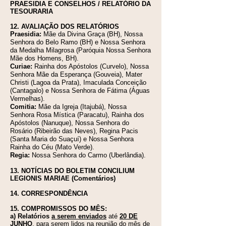
PRAESIDIA E CONSELHOS / RELATÓRIO DA
TESOURARIA
12. AVALIAÇÃO DOS RELATÓRIOS
Praesidia:
Mãe da Divina Graça (BH), Nossa
Senhora do Belo Ramo (BH) e Nossa Senhora
da Medalha Milagrosa (Paróquia Nossa Senhora
Mãe dos Homens, BH).
Curiae:
Rainha dos Apóstolos (Curvelo), Nossa
Senhora Mãe da Esperança (Gouveia), Mater
Christi (Lagoa da Prata), Imaculada Conceição
(Cantagalo) e Nossa Senhora de Fátima (Águas
Vermelhas).
Comitia:
Mãe da Igreja (Itajubá), Nossa
Senhora Rosa Mística (Paracatu), Rainha dos
Apóstolos (Nanuque), Nossa Senhora do
Rosário (Ribeirão das Neves), Regina Pacis
(Santa Maria do Suaçuí) e Nossa Senhora
Rainha do Céu (Mato Verde).
Regia:
Nossa Senhora do Carmo (Uberlândia).
13. NOTÍCIAS DO BOLETIM CONCILIUM
LEGIONIS MARIAE (Comentários)
14. CORRESPONDÊNCIA
15.
COMPROMISSOS DO MÊS:
a) Relatórios
a serem enviados
até
20 DE
JUNHO
, para serem lidos na reunião do mês de