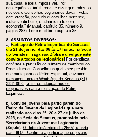
sua casa, é ideia impossível. Por
consequência, inútil torna-se dizer que todos os
núcleos e Conselhos Legionários devam velar,
com atenção, por tudo quanto lhes pertence,
inclusive dinheiro, e administrá-lo com
economia.” (Manual, capítulo 35, número 9,
página 288). Ler e meditar o capítulo 35.
8. ASSUNTOS DIVERSOS:
a)
Participe do Retiro Espiritual do Senatus,
dia 21 de junho, das 08 às 17 horas, na Sede
do Senatus. Traga sua Bíblia e divulgue este
convite a todos os legionários!
Por gentileza,
confirme a previsão do número de membros do
Praesidium ou Conselho no qual você preside
que participará do Retiro Espiritual, enviando
mensagem para o WhatsApp do Senatus
(31)
3334-0873
, a fim de adequarmos os
preparativos para a realização do Retiro
Espiritual
.
b)
Convide jovens para participarem do
Retiro da Juventude Legionária que será
realizado nos dias 25, 26 e 27 de julho de
2025, na Sede do Senatus, promovido pelo
Secretariado da Juventude Legionária
(Sejule).
O Retiro terá início dia 25/07, a partir
das 19h00. Confirme a participação de jovens