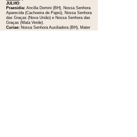
JULHO
:
Praesidia:
Ancilla Domini (BH), Nossa Senhora
Aparecida (Cachoeira de Pajeú), Nossa Senhora
das Graças (Nova União) e Nossa Senhora das
Graças (Mata Verde).
Curiae:
Nossa Senhora Auxiliadora (BH), Mater
Boni Consilii (Capelinha), Nossa Senhora do
Rosário (Sarzedo), Imaculada Conceição
(Diamantina), Mater Ecclesiae (São José do
Jacuri) e Mãe da Igreja (Araçuaí).
Comitia:
Mediatrix (BH), Rosa Mística
(Caratinga), Torre de Marfim (Corinto), Stella
Matutina (Santa Luzia), Mater Dei (Sete
Lagoas), Mater Christi (Coronel Fabriciano) e
Nossa Senhora da Glória (Espinosa).
b) Visitas a realizar:
Praesidium Mãe da Divina
Graça (Belo Horizonte), por Margareth e Delma;
Praesidium Nossa Senhora do Belo Ramo (Belo
Horizonte), por Noel e Joana; Praesidium Nossa
Senhora da Medalha Milagrosa (Paróquia Nossa
Senhora Mãe dos Homens, BH), por Margareth
e Delma; e Comitium Mãe da Igreja (Itajubá),
por Margareth e Delma.
16.
PRÓXIMA REUNIÃO DO SENATUS: dia 05
de julho de 2025 (1º sábado), às 09h00
, na
Sede do Senatus.