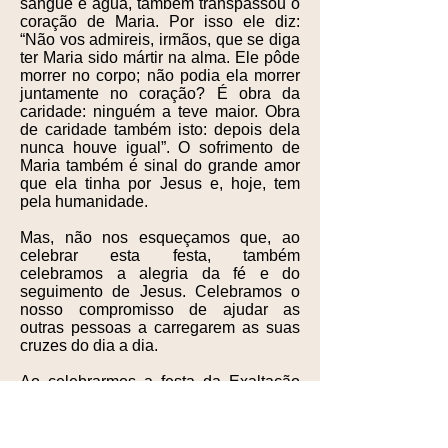
sangue e água, também transpassou o
coração de Maria. Por isso ele diz:
“Não vos admireis, irmãos, que se diga
ter Maria sido mártir na alma. Ele pôde
morrer no corpo; não podia ela morrer
juntamente no coração? É obra da
caridade: ninguém a teve maior. Obra
de caridade também isto: depois dela
nunca houve igual”. O sofrimento de
Maria também é sinal do grande amor
que ela tinha por Jesus e, hoje, tem
pela humanidade.
Mas, não nos esqueçamos que, ao
celebrar esta festa, também
celebramos a alegria da fé e do
seguimento de Jesus. Celebramos o
nosso compromisso de ajudar as
outras pessoas a carregarem as suas
cruzes do dia a dia.
Ao celebrarmos a festa da Exaltação
da Santa Cruz, unamo-nos a Maria, a
mãe das dores e peçamos ao Senhor a
graça de viver com alegria esta vida