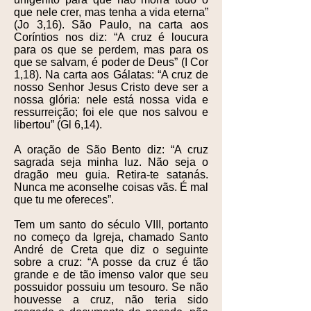
que nele crer, mas tenha a vida eterna”
(Jo 3,16). São Paulo, na carta aos
Coríntios nos diz: “A cruz é loucura
para os que se perdem, mas para os
que se salvam, é poder de Deus” (I Cor
1,18). Na carta aos Gálatas: “A cruz de
nosso Senhor Jesus Cristo deve ser a
nossa glória: nele está nossa vida e
ressurreição; foi ele que nos salvou e
libertou” (Gl 6,14).
A oração de São Bento diz: “A cruz
sagrada seja minha luz. Não seja o
dragão meu guia. Retira-te satanás.
Nunca me aconselhe coisas vãs. É mal
que tu me ofereces”.
Tem um santo do século VIII, portanto
no começo da Igreja, chamado Santo
André de Creta que diz o seguinte
sobre a cruz: “A posse da cruz é tão
grande e de tão imenso valor que seu
possuidor possuiu um tesouro. Se não
houvesse a cruz, não teria sido