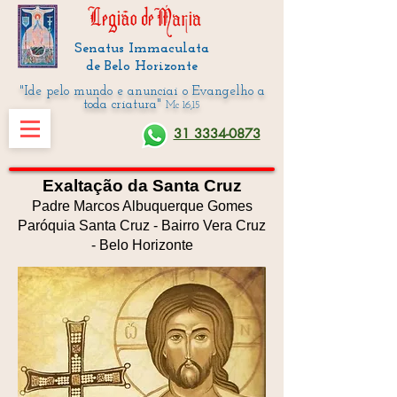
Senatus Immaculata
de Belo Horizonte
"Ide pelo mundo e anunciai o Evangelho a
toda criatura"
Mc 16,15
31 3334-0873
Exaltação da Santa Cruz
Padre Marcos Albuquerque Gomes
Paróquia Santa Cruz - Bairro Vera Cruz
- Belo Horizonte