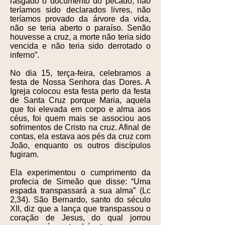
rasgado o documento do pecado, não
teríamos sido declarados livres, não
teríamos provado da árvore da vida,
não se teria aberto o paraíso. Senão
houvesse a cruz, a morte não teria sido
vencida e não teria sido derrotado o
inferno”.
No dia 15, terça-feira, celebramos a
festa de Nossa Senhora das Dores. A
Igreja colocou esta festa perto da festa
de Santa Cruz porque Maria, aquela
que foi elevada em corpo e alma aos
céus, foi quem mais se associou aos
sofrimentos de Cristo na cruz. Afinal de
contas, ela estava aos pés da cruz com
João, enquanto os outros discípulos
fugiram.
Ela experimentou o cumprimento da
profecia de Simeão que disse: “Uma
espada transpassará a sua alma” (Lc
2,34). São Bernardo, santo do século
XII, diz que a lança que transpassou o
coração de Jesus, do qual jorrou