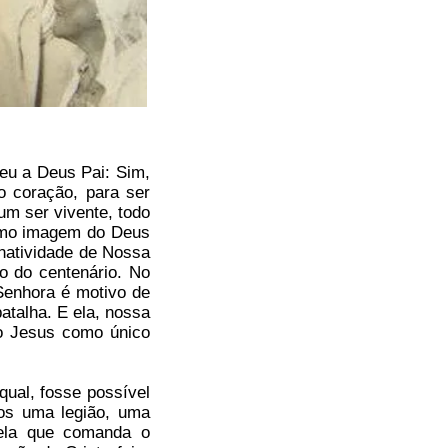
eu a Deus Pai: Sim,
 coração, para ser
 um ser vivente, todo
 como imagem do Deus
 natividade de Nossa
o do centenário. No
Senhora é motivo de
talha. E ela, nossa
ho Jesus como único
qual, fosse possível
mos uma legião, uma
uela que comanda o