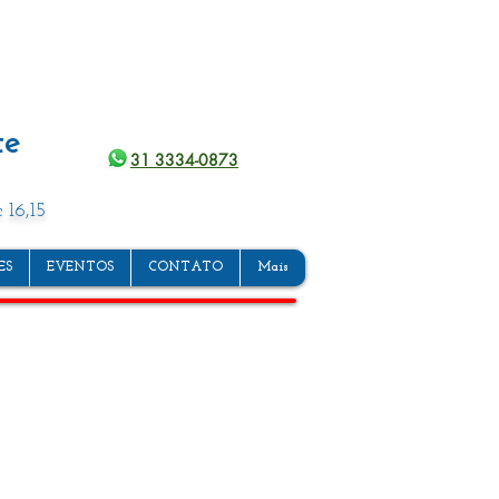
te
31 3334-0873
 16,15
ES
EVENTOS
CONTATO
Mais