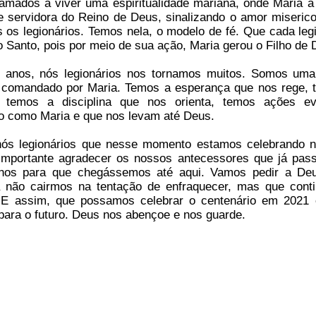
amados a viver uma espiritualidade mariana, onde Maria a 
 servidora do Reino de Deus, sinalizando o amor miserico
s os legionários. Temos nela, o modelo de fé. Que cada leg
o Santo, pois por meio de sua ação, Maria gerou o Filho de 
anos, nós legionários nos tornamos muitos. Somos um
o comandado por Maria. Temos a esperança que nos rege,
, temos a disciplina que nos orienta, temos ações ev
o como Maria e que nos levam até Deus.
nós legionários que nesse momento estamos celebrando 
mportante agradecer os nossos antecessores que já pas
hos para que chegássemos até aqui. Vamos pedir a De
a não cairmos na tentação de enfraquecer, mas que cont
. E assim, que possamos celebrar o centenário em 2021 
para o futuro. Deus nos abençoe e nos guarde.