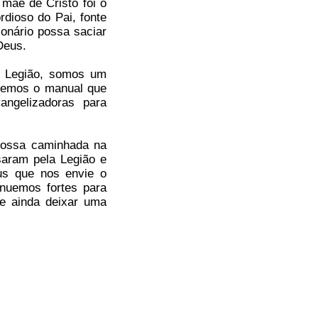
mãe de Cristo foi o
rdioso do Pai, fonte
ionário possa saciar
Deus.
a Legião, somos um
 temos o manual que
angelizadoras para
nossa caminhada na
saram pela Legião e
us que nos envie o
inuemos fortes para
e ainda deixar uma