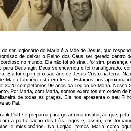
 de ser legionário de Maria é a Mãe de Jesus, que respond
omisso de deixar o Reino dos Céus ser gerado dentro do
cordioso no mundo. Ela não foi só sinal, foi sim, presença,
do para Deus agir. Deus se encarnou e foi transfigurado,
ia. Ela foi o primeiro sacrário de Jesus Cristo na terra. Na
de Maria também está em festa. Estamos nos aproximand
de 2020 completamos 99 anos da Legião de Maria. Nossa 
nto. Por Maria, com Maria, somos exércitos em ordem de ba
dianeira de todas as graças. Ela nos apresenta o seu Fil
a ao Pai.
ank Duff se preparou para gerar uma instituição que, pela 
 com a participação dos fiéis leigos e, assim, nos torna
pulos e missionários. Na Legião, temos Maria como aq