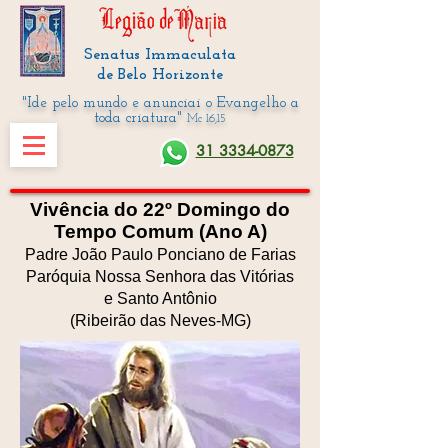
Senatus Immaculata
de Belo Horizonte
"Ide pelo mundo e anunciai o Evangelho a
toda criatura"
Mc 16,15
31 3334-0873
Vivência do 22º Domingo do
Tempo Comum (Ano A)
Padre João Paulo Ponciano de Farias
Paróquia Nossa Senhora das Vitórias
e Santo Antônio
(Ribeirão das Neves-MG)