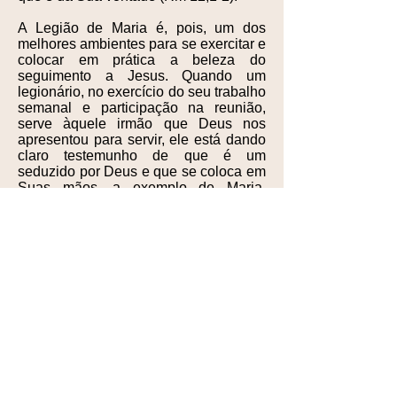
A Legião de Maria é, pois, um dos
melhores ambientes para se exercitar e
colocar em prática a beleza do
seguimento a Jesus. Quando um
legionário, no exercício do seu trabalho
semanal e participação na reunião,
serve àquele irmão que Deus nos
apresentou para servir, ele está dando
claro testemunho de que é um
seduzido por Deus e que se coloca em
Suas mãos, a exemplo de Maria,
levando os irmãos a se enamorarem
por Jesus, o Cristo. A Legião de Maria,
nos seus diversos Praesidia, se torna
um celeiro de abundantes e saborosos
frutos a alimentar a sociedade toda do
amor de Deus, de Jesus e, por que
não, de Maria. Robustecidos desse
amor todos somos levados a nos
confiar inteiramente nas Mãos de Deus
que nos seduziu e, por nossa vez,
deixamo-nos seduzir. E nas palavras
do salmista (Sl 62 (63)) “A minha alma
tem sede de vós, como a terra sedenta,